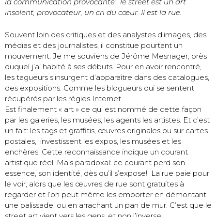
la communication provocante: le street est un art
insolent, provocateur, un cri du cœur. Il est la rue.
Souvent loin des critiques et des analystes d’images, des
médias et des journalistes, il constitue pourtant un
mouvement. Je me souviens de Jérôme Mesnager, près
duquel j’ai habité à ses débuts. Pour en avoir rencontré,
les tagueurs s’insurgent d’apparaître dans des catalogues,
des expositions. Comme les blogueurs qui se sentent
récupérés par les régies Internet.
Est finalement « art » ce qui est nommé de cette façon
par les galeries, les musées, les agents les artistes. Et c’est
un fait: les tags et graffitis, œuvres originales ou sur cartes
postales, investissent les expos, les musées et les
enchères. Cette reconnaissance indique un courant
artistique réel. Mais paradoxal: ce courant perd son
essence, son identité, dès qu’il s’expose! La rue paie pour
le voir, alors que les œuvres de rue sont gratuites à
regarder et l’on peut même les emporter en démontant
une palissade, ou en arrachant un pan de mur. C’est que le
street art vient vers les gens, et non l’inverse.