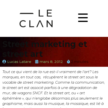
Street marketing et
street art
Lucas Latare
mars 8, 2012
2 minutes
Tout ce qui vient de la rue est-il vraiment de l’art? Les
marques, en tout cas, récupèrent le street art sous le
vocable de street marketing. Comme la communication,
le street art est associé parfois à une dégradation de
mur, de wagons SNCF. Et le street art, ou « art
éphémère », qui n’englobe désormais plus seulement le
graphisme, mais aussi la musique, la mosaïque, est lié à