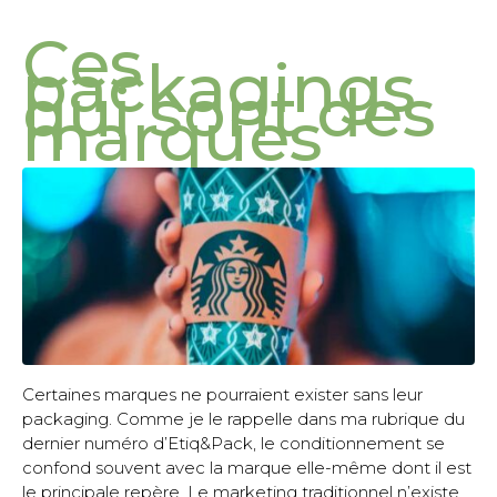
Ces
packagings
qui sont des
marques
Certaines marques ne pourraient exister sans leur
packaging. Comme je le rappelle dans ma rubrique du
dernier numéro d’Etiq&Pack, le conditionnement se
confond souvent avec la marque elle-même dont il est
le principale repère. Le marketing traditionnel n’existe