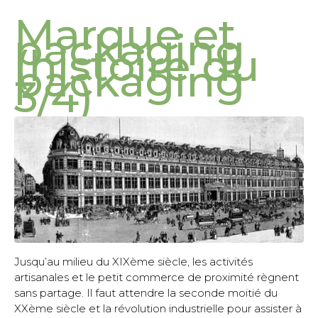
Marque et
packaging
(histoire du
packaging
3/4)
Jusqu’au milieu du XIXème siècle, les activités
artisanales et le petit commerce de proximité règnent
sans partage. Il faut attendre la seconde moitié du
XXème siècle et la révolution industrielle pour assister à