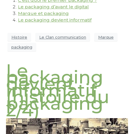
C’est quoi le premier packaging ?
Le packaging d’avant le digital
Marque et packaging
Le packaging devient informatif
Histoire
Le Clan communication
Marque
packaging
Le
packaging
devient
informatif
(histoire du
packaging
2/4)