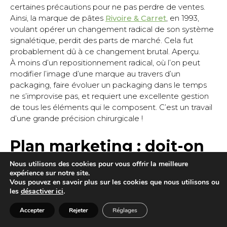
certaines précautions pour ne pas perdre de ventes.
Ainsi, la marque de pâtes
Rivoire & Carret
, en 1993,
voulant opérer un changement radical de son système
signalétique, perdit des parts de marché. Cela fut
probablement dû à ce changement brutal. Aperçu.
À moins d’un repositionnement radical, où l’on peut
modifier l’image d’une marque au travers d’un
packaging, faire évoluer un packaging dans le temps
ne s’improvise pas, et requiert une excellente gestion
de tous les éléments qui le composent. C’est un travail
d’une grande précision chirurgicale !
Plan marketing : doit-on
changer de packaging ?
Nous utilisons des cookies pour vous offrir la meilleure
expérience sur notre site.
Vous pouvez en savoir plus sur les cookies que nous utilisons ou
D’une façon générale, le changement ou l’élaboration
les
désactiver ici
.
d’un packaging intervient lorsque :
Accepter
Rejeter
Réglages
– le produit a changé et il faut créer un nouveau