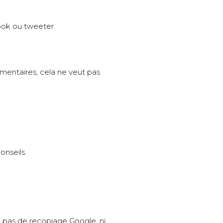
book ou tweeter.
mentaires, cela ne veut pas
onseils.
e, pas de recopiage Google, ni