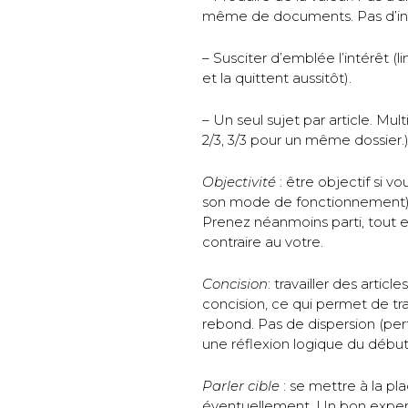
même de documents. Pas d’info
– Susciter d’emblée l’intérêt (
et la quittent aussitôt).
– Un seul sujet par article. Multi
2/3, 3/3 pour un même dossier.)
Objectivité
: être objectif si v
son mode de fonctionnement
Prenez néanmoins parti, tout 
contraire au votre.
Concision
: travailler des arti
concision, ce qui permet de tr
rebond. Pas de dispersion (pert
une réflexion logique du début à
Parler cible
: se mettre à la pl
éventuellement. Un bon expert 