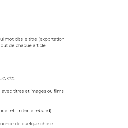
eul mot dès le titre (exportation
but de chaque article
que, etc.
avec titres et images ou films
uer et limiter le rebond)
g, annonce de quelque chose