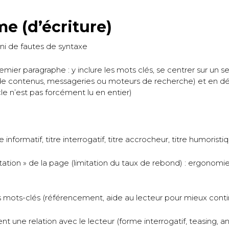
me (d’écriture)
ni de fautes de syntaxe
premier paragraphe : y inclure les mots clés, se centrer sur un s
de contenus, messageries ou moteurs de recherche) et en dé
le n’est pas forcément lu en entier)
tre informatif, titre interrogatif, titre accrocheur, titre humoristi
tion » de la page (limitation du taux de rebond) : ergonomie 
es mots-clés (référencement, aide au lecteur pour mieux contin
créent une relation avec le lecteur (forme interrogatif, teasin