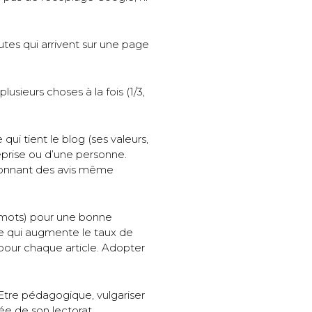
autes qui arrivent sur une page
plusieurs choses à la fois (1/3,
 qui tient le blog (ses valeurs,
eprise ou d’une personne.
 donnant des avis même
00 mots) pour une bonne
ce qui augmente le taux de
 pour chaque article. Adopter
. Etre pédagogique, vulgariser
ée de son lectorat.