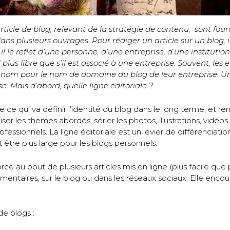
rticle de blog, relevant de la stratégie de contenu, sont four
ns plusieurs ouvrages. Pour rédiger un article sur un blog, i
l le reflet d’une personne, d’une entreprise, d’une institutio
lus libre que s’il est associé à une entreprise. Souvent, les 
r nom pour le nom de domaine du blog de leur entreprise. Un
. Mais d’abord, quelle ligne éditoriale ?
ire ce qui va définir l’identité du blog dans le long terme, et 
ser les thèmes abordés, sérier les photos, illustrations, vidéos 
fessionnels. La ligne éditoriale est un levier de différenciatio
 être plus large pour les blogs personnels.
rce au bout de plusieurs articles mis en ligne (plus facile que 
entaires, sur le blog ou dans les réseaux sociaux. Elle enco
e blogs :