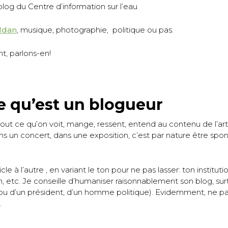
 blog du Centre d’information sur l’eau
ildan
, musique, photographie, politique ou pas.
t, parlons-en!
e qu’est un blogueur
out ce qu’on voit, mange, ressent, entend au contenu de l’art
ans un concert, dans une exposition, c’est par nature être spont
icle à l’autre , en variant le ton pour ne pas lasser: ton institu
n, etc. Je conseille d’humaniser raisonnablement son blog, surtou
u d’un président, d’un homme politique). Evidemment, ne pas 
.