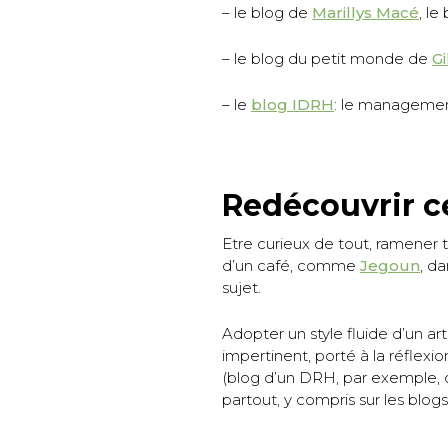
– le blog de
Marillys Macé
, le
– le blog du petit monde de
G
– le
blog IDRH
: le managemen
Redécouvrir c
Etre curieux de tout, ramener t
d’un café, comme
Jegoun
, d
sujet.
Adopter un style fluide d’un art
impertinent, porté à la réflexio
(blog d’un DRH, par exemple, o
partout, y compris sur les blogs