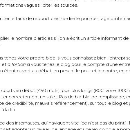
rmations vagues : citer les sources.
limiter le taux de rebond, c’est-à-dire le pourcentage d’intern
plier le nombre d’articles si l’on a écrit un article informant de 
.
ous tenez votre propre blog, si vous connaissez bien l’entreprise
) et
a fortiori
si vous tenez le blog pour le compte d’une entr
en étant ouvert au débat, en pesant le pour et le contre, en
cles courts au début (450 mots), puis plus longs (800, voire 10
aiter correctement un sujet. Pas de bla-bla, de remplissage, 
e de crédibilité, mauvais référencement), sur tout le blog et
 la fin.
ace des internautes, qui naviguent vite (ce n’est pas du print!)
sait adopter un niveau de langage et une lexicologie à port